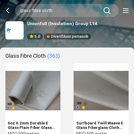
Unionfull (Insulation) Group Ltd.
5.0
Diverifikasi pemasok
Glass Fibre Cloth
(363)
6oz 0.2mm Durable E
Surfboard Twill Weave E
Glass Plain Fiber Glass
Glass Fiberglass Cloth
Fabric Untuk Septic Tank
Kain Fiber Glass Clear
MOQ:
500meters
MOQ:
500 meter