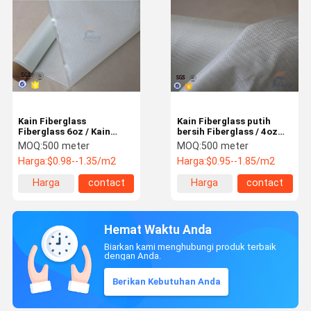
Kain Fiberglass
Kain Fiberglass putih
Fiberglass 6oz / Kain
bersih Fiberglass / 4oz
Twill Weave Glass Fiber
kain serat kaca
MOQ:
500 meter
MOQ:
500 meter
0.2mm
transparan
Harga:
$0.98--1.35/m2
Harga:
$0.95--1.85/m2
Harga
contact
Harga
contact
terbaik
terbaik
Hemat Waktu Anda
Biarkan kami menghubungi produk terbaik
dengan Anda.
Berikan Kebutuhan Anda