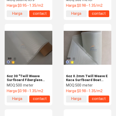
White
Harga:
$0.95--1.35/m2
Harga:
$0.98--1.35/m2
Harga
contact
Harga
contact
terbaik
terbaik
6oz 30 "Twill Weave
6oz 0.2mm Twill Weave E
Surfboard Fiberglass
Kaca Surfboard Boat
Cloth Fabric Surfboard
Fiber Glass Cloth Tahan
MOQ:
500 meter
MOQ:
500 meter
Glass Fiber Cloth
Api
Harga:
$0.98--1.35/m2
Harga:
$0.98--1.35/m2
Harga
contact
Harga
contact
terbaik
terbaik