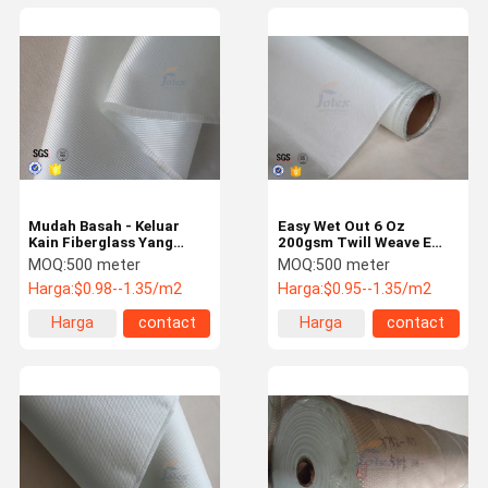
Mudah Basah - Keluar
Easy Wet Out 6 Oz
Kain Fiberglass Yang
200gsm Twill Weave E
Jelas Fiberglass / Kain
Kain Fiberglass Glass
MOQ:
500 meter
MOQ:
500 meter
Serat Kaca Tahan Api
Untuk Papan Selancar
Harga:
$0.98--1.35/m2
Harga:
$0.95--1.35/m2
Harga
contact
Harga
contact
terbaik
terbaik