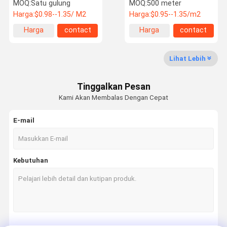
4OZ 27 "Ringan Ringan
Circuit Board Isolasi Kain
MOQ:
Satu gulung
MOQ:
500 meter
Fleksibel
Harga:
$0.98--1.35/ M2
Harga:
$0.95--1.35/m2
Harga
contact
Harga
contact
Tur Pabrik
Kontrol
Hubungi
Berita
terbaik
terbaik
Kualitas
Kami
Lihat Lebih
Tinggalkan Pesan
Kami Akan Membalas Dengan Cepat
Permintaan
Shoppping
Penawaran
Online
E-mail
Kain fiberglass
Kebutuhan
Bahan Isolasi Termal
Kain Fiberglass Silikon Dilapisi
Selimut Isolasi Termal
Kain Silika Tinggi