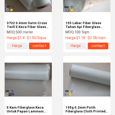
3732 0.4mm Satin Cross
155 Lebar Fiber Glass
Twill E Kaca Fiber Glass
Tahan Api Fiberglass
Cloth Untuk Fire Blanket
Fabric untuk Welding
MOQ:
500 meter
MOQ:
100 Sqm
Blanket, Filter Bags
Harga:
$1.4--$1.55/Square Meter
Harga:
$1.18--$2.38/sqm
Harga
contact
Harga
contact
terbaik
terbaik
Rumah
Produk
Tampilan VR
Tentang
Kami
E Kain Fiberglass Kaca
195g 0.2mm Putih
Untuk Papan Laminasi
Fiberglass Cloth Printed