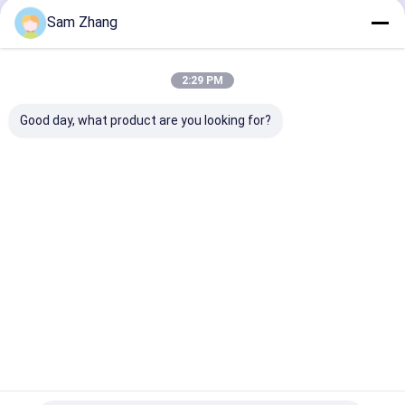
Terus
Sam Zhang
Selimut Api Fiberglass
PTFE Coated Fiberglass Fabric
2:29 PM
Kategori Kami
Kain Fiberglass Papan Selancar
Good day, what product are you looking for?
Kain Kevlar Aramid
Alas Jarum Fiberglass
Kain
Bahan Isolasi
Kain
Selimut
Kain Dilapisi Perak
fiberglass
Termal
Fiberglass
Isolasi
Silikon
Termal
Kain Fiberglass Dilapisi PVC
Dilapisi
Non Stick Silicone Baking Mat
Tas Dokumen Tahan Api
Rumah
Tentang
Hubungi
Desktop
kita
kami
Site
Sitemap
Privacy Policy