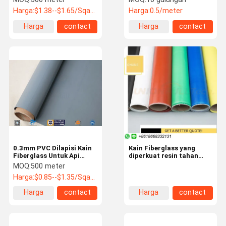
Tahan Panas
Harga:
$1.38--$1.65/Sqaure Meter
Harga:
0.5/meter
Harga
contact
Harga
contact
terbaik
terbaik
0.3mm PVC Dilapisi Kain
Kain Fiberglass yang
Fiberglass Untuk Api
diperkuat resin tahan
Selimut Tahan Api Tirai
panas 3 meter
MOQ:
500 meter
Harga:
$0.85--$1.35/Sqaure Meter
Harga
contact
Harga
contact
terbaik
terbaik