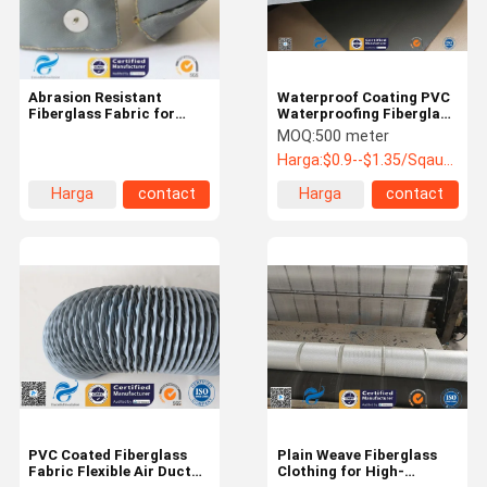
Abrasion Resistant
Waterproof Coating PVC
Fiberglass Fabric for
Waterproofing Fiberglass
Chemical Resistant
Kain 260gsm Untuk
MOQ:
500 meter
Equipment
Industri Kendaraan
Harga:
$0.9--$1.35/Sqaure Meter
Bermotor
Harga
contact
Harga
contact
terbaik
terbaik
Rumah
Produk
Tampilan VR
Tentang
Kami
PVC Coated Fiberglass
Plain Weave Fiberglass
Fabric Flexible Air Ducts
Clothing for High-