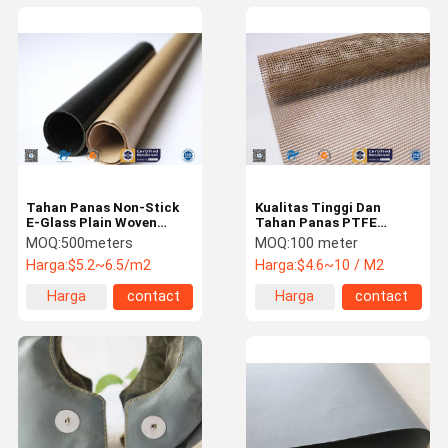
Tahan Panas Non-Stick
Kualitas Tinggi Dan
E-Glass Plain Woven
Tahan Panas PTFE
PTFE Dilapisi Fiberglass
Dilapisi Fiberglass Mesh
MOQ:
500meters
MOQ:
100 meter
Fabric
Conveyor Belt
Harga:
$5.2~6.5/m2
Harga:
$4.6~10 / M2
Harga
contact
Harga
contact
terbaik
terbaik