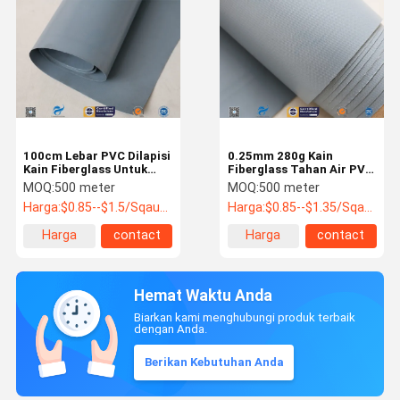
100cm Lebar PVC Dilapisi
0.25mm 280g Kain
Kain Fiberglass Untuk
Fiberglass Tahan Air PVC
Tahan Api / Saluran
Dilapisi Kain Untuk Kain
MOQ:
500 meter
MOQ:
500 meter
Udara Tahan Air
Fleksibel Duct
Harga:
$0.85--$1.5/Sqaure Meter
Harga:
$0.85--$1.35/Sqaure Meter
Harga
contact
Harga
contact
terbaik
terbaik
Hemat Waktu Anda
Biarkan kami menghubungi produk terbaik
dengan Anda.
Berikan Kebutuhan Anda