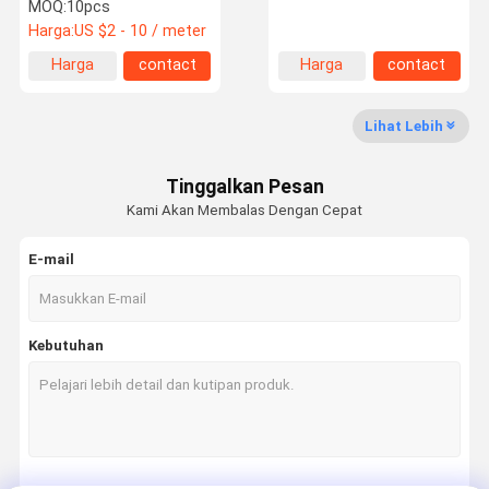
200MM 10M Gray 260 ℃
Temperature
MOQ:
10pcs
Sistem HAVC
Applications
Harga:
US $2 - 10 / meter
Harga
contact
Harga
contact
Tur Pabrik
Kontrol
Hubungi
Berita
terbaik
terbaik
Kualitas
Kami
Lihat Lebih
Tinggalkan Pesan
Kami Akan Membalas Dengan Cepat
Permintaan
Shoppping
Penawaran
Online
E-mail
Kain fiberglass
Kebutuhan
Bahan Isolasi Termal
Kain Fiberglass Silikon Dilapisi
Selimut Isolasi Termal
Kain Silika Tinggi