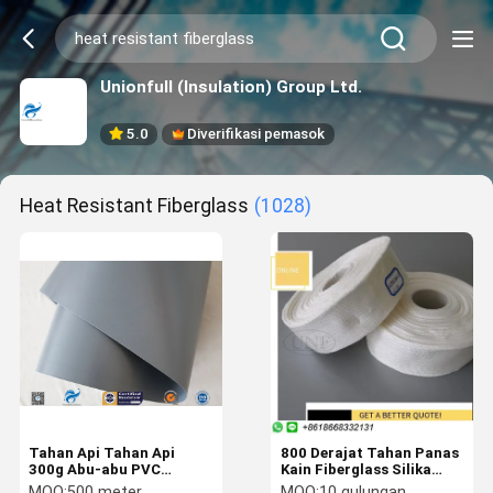
Unionfull (Insulation) Group Ltd.
5.0
Diverifikasi pemasok
Heat Resistant Fiberglass
(1028)
Tahan Api Tahan Api
800 Derajat Tahan Panas
300g Abu-abu PVC
Kain Fiberglass Silika
Dilapisi Kain Fiberglass
Tinggi Tahan Api
MOQ:
500 meter
MOQ:
10 gulungan