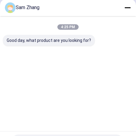
Terus
Sam Zhang
Selimut Api Fiberglass
PTFE Coated Fiberglass Fabric
4:25 PM
Kategori Kami
Kain Fiberglass Papan Selancar
Good day, what product are you looking for?
Kain Kevlar Aramid
Alas Jarum Fiberglass
Kain
Bahan Isolasi
Kain
Selimut
Kain Dilapisi Perak
fiberglass
Termal
Fiberglass
Isolasi
Silikon
Termal
Kain Fiberglass Dilapisi PVC
Dilapisi
Non Stick Silicone Baking Mat
Tas Dokumen Tahan Api
Rumah
Tentang
Hubungi
Desktop
kita
kami
Site
Sitemap
Privacy Policy