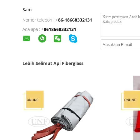
Sam
Nomor telepon :
+86-18668332131
Ada apa :
+
8618668332131
Lebih Selimut Api Fiberglass