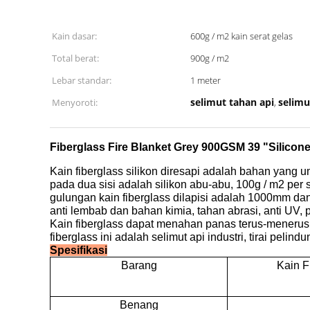
Kain dasar:
600g / m2 kain serat gelas
Total berat:
900g / m2
Lebar standar:
1 meter
selimut tahan api
selimu
Menyoroti:
,
Fiberglass Fire Blanket Grey 900GSM 39 "Silicone
Kain fiberglass silikon diresapi adalah bahan yang u
pada dua sisi adalah silikon abu-abu, 100g / m2 per s
gulungan kain fiberglass dilapisi adalah 1000mm da
anti
lembab dan bahan kimia, tahan abrasi, anti UV,
Kain fiberglass dapat menahan panas terus-meneru
fiberglass ini
adalah selimut api industri, tirai pelin
Spesifikasi
Barang
Kain Fi
Benang