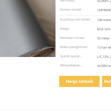
Sertifikasi:
ISO9001:
Nomor model:
UNP8600
Kuantitas min Order:
100 mete
Harga:
$4.8--6/m
Kemasan rincian:
50 meter 
Waktu pengiriman:
15 hari k
Syarat-syarat
L/C, D/A,
pembayaran:
Menyediakan
54.000 me
kemampuan:
Harga terbaik
Hub