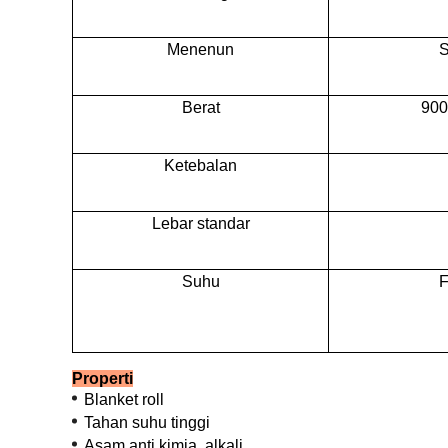
Menenun
S
Berat
900
Ketebalan
Lebar standar
Suhu
F
Properti
Blanket roll
Tahan suhu tinggi
Asam anti kimia, alkali