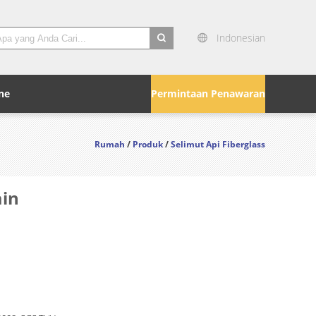
Indonesian
search
ne
Permintaan Penawaran
Rumah
/
Produk
/
Selimut Api Fiberglass
ain