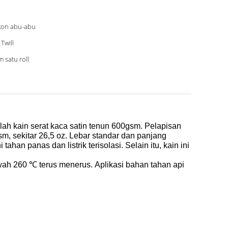
ikon abu-abu
 Twill
m satu roll
ah kain serat kaca satin tenun 600gsm.
Pelapisan
sm, sekitar 26,5 oz.
Lebar standar dan panjang
 tahan panas dan listrik terisolasi.
Selain itu, kain ini
wah 260 ℃ terus menerus.
Aplikasi
bahan tahan api