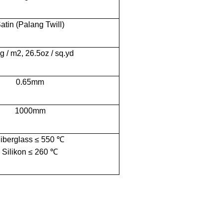
atin (Palang Twill)
g / m2, 26.5oz / sq.yd
0.65mm
1000mm
iberglass ≤ 550 ℃
Silikon ≤ 260 ℃