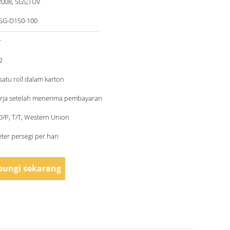
2008, SGS;TUV
SG-D150-100
r
2
satu roll dalam karton
erja setelah menerima pembayaran
 D/P, T/T, Western Union
ter persegi per hari
ungi sekarang