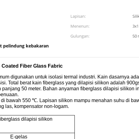
Lapisan:
Sil
Menenun:
3x1
Gulungan:
50 
t pelindung kebakaran
 Coated Fiber Glass Fabric
mum digunakan untuk isolasi termal industri.
Kain dasarnya adal
isi.
Total berat kain fiberglass yang dilapisi silikon adalah 900g
n panjang 50 meter.
Bahan anyaman fiberglass dilapisi silikon ini
 penuaan.
s di bawah 550 ℃.
Lapisan silikon mampu menahan suhu di ba
dung las, kompensator non-logam.
berglass dilapisi silikon
E-gelas