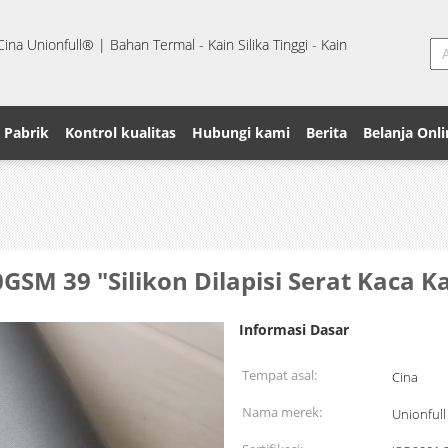
na Unionfull® | Bahan Termal - Kain Silika Tinggi - Kain
 Pabrik
Kontrol kualitas
Hubungi kami
Berita
Belanja Onli
0GSM 39 "Silikon Dilapisi Serat Kaca K
Informasi Dasar
Tempat asal:
Cina
Nama merek:
Unionfull