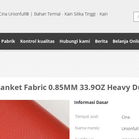
na Unionfull® | Bahan Termal - Kain Silika Tinggi - Kain
 Pabrik
Kontrol kualitas
Hubungi kami
Berita
Belanja Onli
e Blanket Fabric 0.85MM 33.9OZ Heavy 
Informasi Dasar
Tempat asal:
Cina
Nama merek:
Unionfull