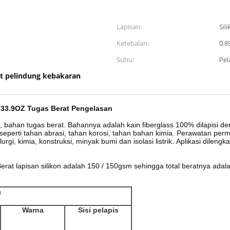
Lapisan:
Sil
Ketebalan:
0.
Suhu:
Pel
t pelindung kebakaran
M 33.9OZ Tugas Berat Pengelasan
s, bahan tugas berat.
Bahannya adalah kain fiberglass 100% dilapisi d
seperti tahan abrasi, tahan korosi, tahan bahan kimia.
Perawatan permuk
rgi, kimia, konstruksi, minyak bumi dan isolasi listrik.
Aplikasi dilengk
erat lapisan silikon adalah 150 / 150gsm sehingga total beratnya adal
a
Warna
Sisi pelapis