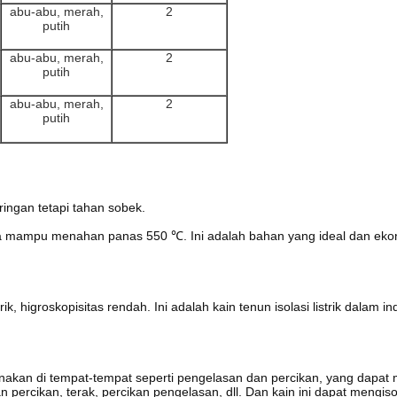
abu-abu, merah,
2
putih
abu-abu, merah,
2
putih
abu-abu, merah,
2
putih
 ringan tetapi tahan sobek.
a mampu menahan panas 550 ℃.
Ini adalah bahan yang ideal dan ek
rik, higroskopisitas rendah.
Ini adalah kain tenun isolasi listrik dalam i
gunakan di tempat-tempat seperti pengelasan dan percikan, yang dapa
an percikan, terak, percikan pengelasan, dll. Dan kain ini dapat meng