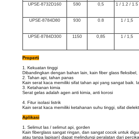
UPSE-8732D160
590
0,5
1 / 1.2 / 1.5
UPSE-8784D80
930
0.8
1 / 1,5
UPSE-8784D300
1150
0,85
1 / 1,5
Properti
1. Kekuatan tinggi
Dibandingkan dengan bahan lain, kain fiber glass fleksibel,
2. Tahan api, tahan panas
Kain serat kaca memiliki sifat tahan api yang sangat baik.
I
3. Ketahanan kimia
Serat gelas adalah agen anti kimia, anti korosi
4. Fitur isolasi listrik
Kain serat kaca memiliki ketahanan suhu tinggi, sifat dielekt
Aplikasi
1. Selimut las / selimut api, gorden
Kain fiberglass sangat ringan, dan sangat cocok untuk di
atau tanpa lapisan) dapat melindungi peralatan dari percik