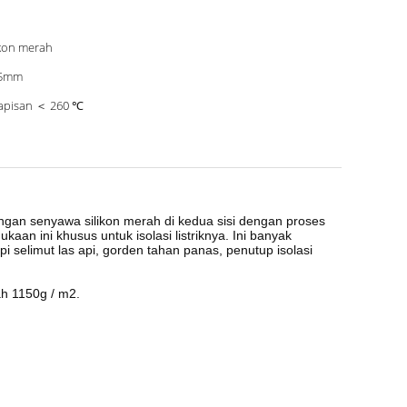
ikon merah
85mm
apisan ＜ 260 ℃
engan senyawa silikon merah di kedua sisi dengan proses
aan ini khusus untuk isolasi listriknya.
Ini banyak
api selimut las api, gorden tahan panas, penutup isolasi
ah 1150g / m2.