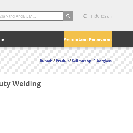
Indonesian
search
ne
Permintaan Penawaran
Rumah
/
Produk
/
Selimut Api Fiberglass
Duty Welding