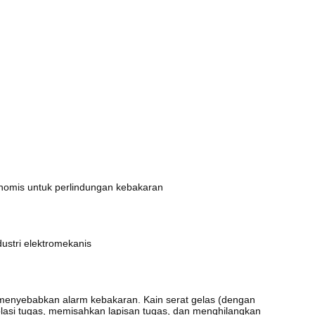
onomis untuk perlindungan kebakaran
ndustri elektromekanis
t menyebabkan alarm kebakaran.
Kain serat gelas (dengan
isolasi tugas, memisahkan lapisan tugas, dan menghilangkan