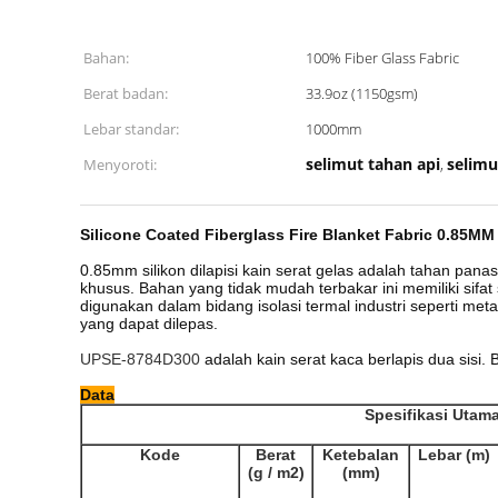
Bahan:
100% Fiber Glass Fabric
Berat badan:
33.9oz (1150gsm)
Lebar standar:
1000mm
selimut tahan api
selimu
Menyoroti:
,
Silicone Coated Fiberglass Fire Blanket Fabric 0.85M
0.85mm silikon dilapisi kain serat gelas adalah tahan pana
khusus.
Bahan yang tidak mudah terbakar ini memiliki sifat 
digunakan dalam bidang isolasi termal industri seperti metalu
yang dapat dilepas.
UPSE-8784D300
adalah kain serat kaca berlapis dua sisi.
B
Data
Spesifikasi Utam
Kode
Berat
Ketebalan
Lebar (m)
(g / m2)
(mm)