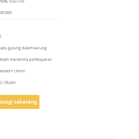
2008, SGS;TUV
84D300
2
 satu gulung dalam karung
setelah menerima pembayaran
 Western Union
2 / Bulan
ungi sekarang