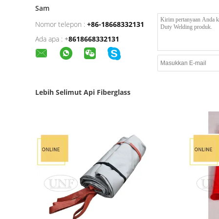
Sam
Nomor telepon :
+86-18668332131
Ada apa :
+
8618668332131
Lebih Selimut Api Fiberglass