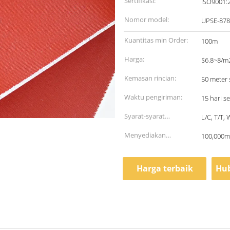
Sertifikasi:
ISO9001:
Nomor model:
UPSE-87
Kuantitas min Order:
100m
Harga:
$6.8~8/m
Kemasan rincian:
50 meter
Waktu pengiriman:
15 hari 
Syarat-syarat
L/C, T/T,
pembayaran:
Menyediakan
100,000m
kemampuan:
Harga terbaik
Hub