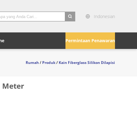
Indonesian
search
ne
Permintaan Penawaran
Rumah
/
Produk
/
Kain Fiberglass Silikon Dilapisi
2 Meter