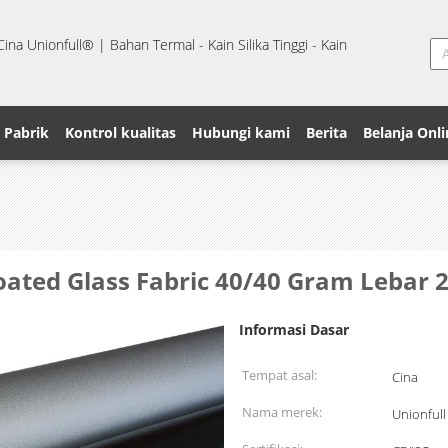
na Unionfull® | Bahan Termal - Kain Silika Tinggi - Kain
 Pabrik
Kontrol kualitas
Hubungi kami
Berita
Belanja Onli
oated Glass Fabric 40/40 Gram Lebar 
Informasi Dasar
Tempat asal:
Cina
Nama merek:
Unionfull