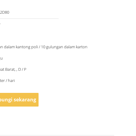
32D80
r
n dalam kantong poli / 10 gulungan dalam karton
gu
kat Barat, , D / P
er / hari
ungi sekarang