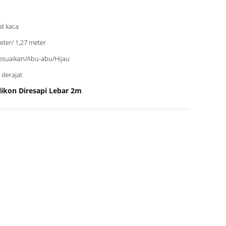
at kaca
eter/ 1,27 meter
esuaikan/Abu-abu/Hijau
 derajat
ilikon Diresapi Lebar 2m