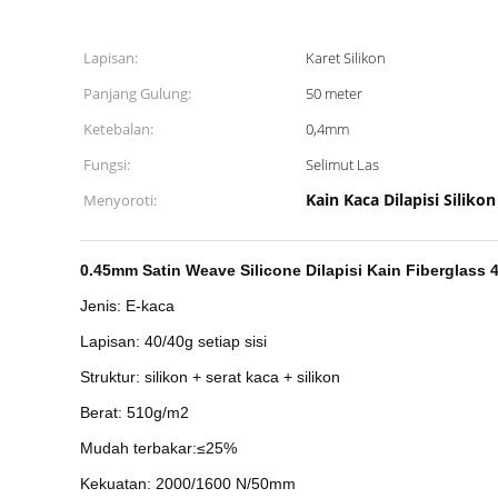
Lapisan:
Karet Silikon
Panjang Gulung:
50 meter
Ketebalan:
0,4mm
Fungsi:
Selimut Las
Kain Kaca Dilapisi Silik
Menyoroti:
0.45mm Satin Weave Silicone Dilapisi Kain Fiberglass
Jenis: E-kaca
Lapisan: 40/40g setiap sisi
Struktur: silikon + serat kaca + silikon
Berat: 510g/m2
Mudah terbakar:≤25%
Kekuatan: 2000/1600 N/50mm