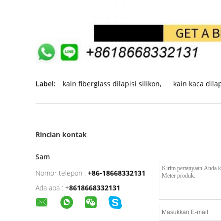
Label:
kain fiberglass dilapisi silikon
,
kain kaca dilap
Rincian kontak
Sam
Nomor telepon :
+86-18668332131
Ada apa :
+
8618668332131