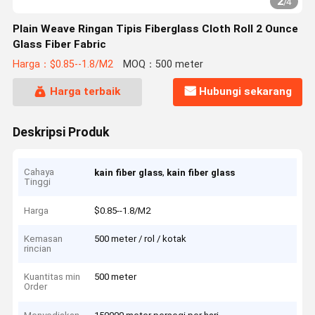
2
/
4
Plain Weave Ringan Tipis Fiberglass Cloth Roll 2 Ounce
Glass Fiber Fabric
Harga：$0.85--1.8/M2
MOQ：500 meter
Harga terbaik
Hubungi sekarang
Deskripsi Produk
Cahaya
,
kain fiber glass
kain fiber glass
Tinggi
Harga
$0.85--1.8/M2
Kemasan
500 meter / rol / kotak
rincian
Kuantitas min
500 meter
Order