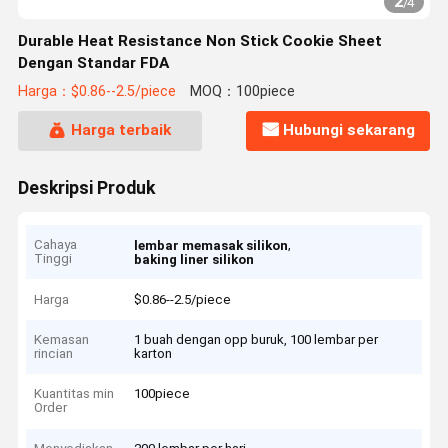
2
/
4
Durable Heat Resistance Non Stick Cookie Sheet
Dengan Standar FDA
Harga：$0.86--2.5/piece
MOQ：100piece
Harga terbaik
Hubungi sekarang
Deskripsi Produk
Cahaya
,
lembar memasak silikon
Tinggi
baking liner silikon
Harga
$0.86--2.5/piece
Kemasan
1 buah dengan opp buruk, 100 lembar per
rincian
karton
Kuantitas min
100piece
Order