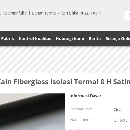
na Unionfull® | Bahan Termal - Kain Silika Tinggi - Kain
 Pabrik
Kontrol kualitas
Hubungi kami
Berita
Belanja Onli
ain Fiberglass Isolasi Termal 8 H Sat
Informasi Dasar
Tempat asal:
Cina
Nama merek:
Unionfull