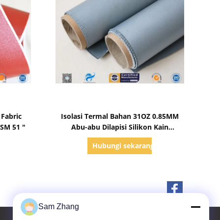
Tampilkan Detail
 Fabric
Isolasi Termal Bahan 31OZ 0.85MM
GSM 51 "
Abu-abu Dilapisi Silikon Kain
Fiberglass
g
Hubungi sekarang
Sam Zhang