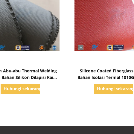
Tampilkan Detail
Tampilkan Detail
m Abu-abu Thermal Welding
Silicone Coated Fiberglass
 Bahan Silikon Dilapisi Kain
Bahan Isolasi Termal 1010
Fiberglass
Hubungi sekarang
Hubungi sekaran