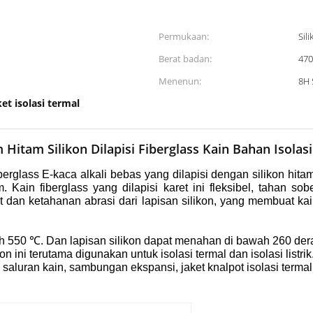
Permukaan:
Sil
Berat badan:
470
Menenun:
8H 
ket isolasi termal
Hitam Silikon Dilapisi Fiberglass Kain Bahan Isolas
fiberglass E-kaca alkali bebas yang dilapisi dengan silikon hitam
m.
Kain fiberglass yang dilapisi karet ini fleksibel, tahan sob
dan ketahanan abrasi dari lapisan silikon, yang membuat kain f
ah 550 ℃.
Dan lapisan silikon dapat menahan di bawah 260 dera
kon ini terutama digunakan untuk isolasi termal dan isolasi listrik
 saluran kain, sambungan ekspansi, jaket knalpot isolasi term