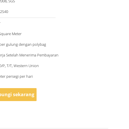
2008, SGS
2S40
r
 Square Meter
 per gulung dengan polybag
Kerja Setelah Menerima Pembayaran
 D/P, T/T, Western Union
ter persegi per hari
ungi sekarang