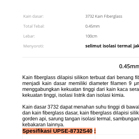
Kain dasar:
3732 Kain Fiberglass
Total Tebal:
0.45mm
Lebar:
100cm
selimut isolasi termal
ja
Menyoroti:
,
0.45mm 
Kain fiberglass dilapisi silikon terbuat dari benang 
menjadi kain dasar memiliki diameter filamen 9 μ
menggabungkan kekuatan tinggi dari kain kaca serat 
kekuatan tinggi, isolasi listrik dan isolasi kimia.
Kain dasar 3732 dapat menahan suhu tinggi di baw
dan kain fiberglass dasar, kain fiberglass dilapisi sili
gorden api, sarung tangan isolasi termal, sambungan
kebakaran lainnya.
Spesifikasi UPSE-8732S40
: