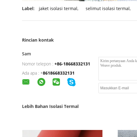
Label:
jaket isolasi termal
,
selimut isolasi termal
,
Rincian kontak
Sam
Nomor telepon :
+86-18668332131
Ada apa :
+
8618668332131
Lebih Bahan Isolasi Termal