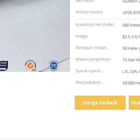
Sertifikasi:
ISO9001:
Nomor model:
UPSE-873
Kuantitas min Order:
500 mete
Harga:
$2.5-3.5/
Kemasan rincian:
50 meter
Waktu pengiriman:
15 Hari 
Syarat-syarat
L/C, D/A,
pembayaran:
Menyediakan
50.000 me
kemampuan:
Harga terbaik
Hub