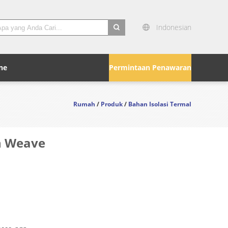
Indonesian
search
ne
Permintaan Penawaran
Rumah
/
Produk
/
Bahan Isolasi Termal
in Weave