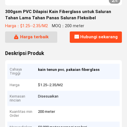
2
/
4
300gsm PVC Dilapisi Kain Fiberglass untuk Saluran
Tahan Lama Tahan Panas Saluran Fleksibel
Harga：$1.25--2.35/M2
MOQ：200 meter
Harga terbaik
Hubungi sekarang
Deskripsi Produk
Cahaya
,
kain tenun pvc
pakaian fiberglass
Tinggi
Harga
$1.25--2.35/M2
Kemasan
Disesuaikan
rincian
Kuantitas min
200 meter
Order